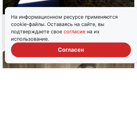
На информационном ресурсе применяются
Ночью в Самарской области завыли
cookie-файлы. Оставаясь на сайте, вы
сирены
подтверждаете свое
согласие
на их
использование.
8 августа
0
Согласен