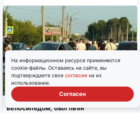
На информационном ресурсе применяются
cookie-файлы. Оставаясь на сайте, вы
подтверждаете свое
согласие
на их
использование.
Согласен
Водитель, сбивший мальчика с
велосипедом, был пьян
В Челябинске на водителя Ford, сбившего подростка на
Свердловском тракте, завели уголовное дело. В момент
аварии мужчина был пьян.