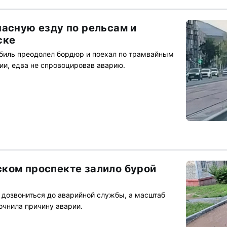
пасную езду по рельсам и
ске
биль преодолел бордюр и поехал по трамвайным
ии, едва не спровоцировав аварию.
ком проспекте залило бурой
т дозвониться до аварийной службы, а масштаб
очнила причину аварии.