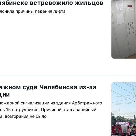
лябинске встревожило жильцов
снила причины падения лифта
ажном суде Челябинска из-за
ции
 пожарной сигнализации из здания Арбитражного
сь 15 сотрудников. Причиной стал аварийный
, возгорания не было.