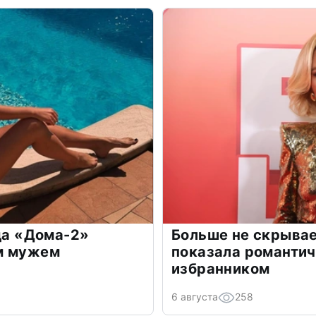
зда «Дома-2»
Больше не скрывае
м мужем
показала романти
избранником
6 августа
258