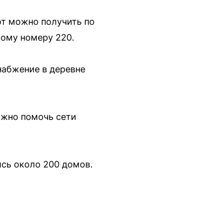
от можно получить по
кому номеру 220.
набжение в деревне
лжно помочь сети
ись около 200 домов.