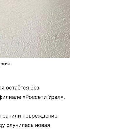
ргии.
я остаётся без
филиале «Россети Урал».
странили повреждение
ду случилась новая