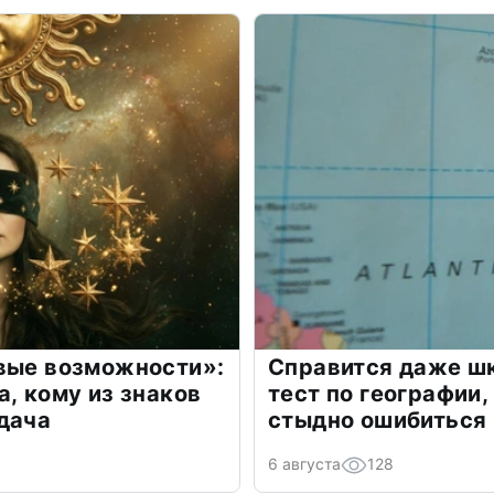
овые возможности»:
Справится даже шк
а, кому из знаков
тест по географии,
дача
стыдно ошибиться
6 августа
128