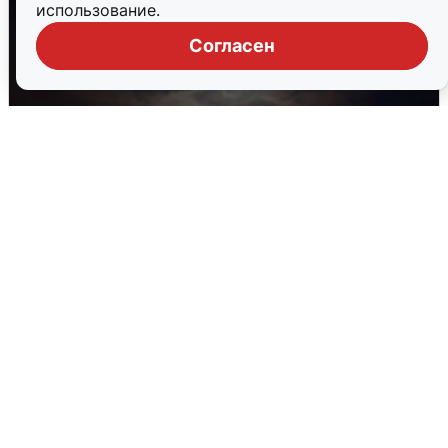
использование.
Согласен
В Воронеже прогремели взрывы
после сигнала тревоги
5 августа
0