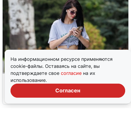
На информационном ресурсе применяются
cookie-файлы. Оставаясь на сайте, вы
подтверждаете свое
согласие
на их
Волгоградцы остались без
использование.
мобильного интернета
Согласен
6 августа
0