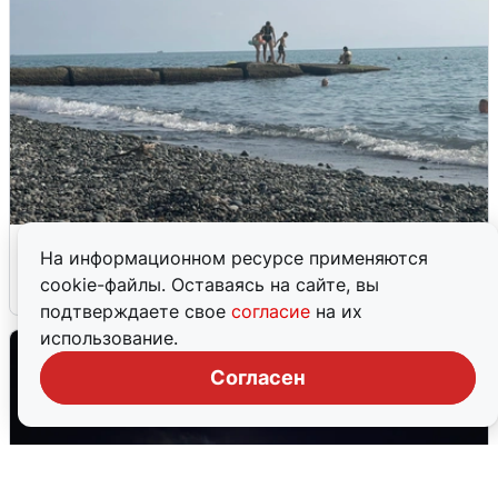
Сирены в Сочи: новая угроза БПЛА
На информационном ресурсе применяются
cookie-файлы. Оставаясь на сайте, вы
6 августа
0
подтверждаете свое
согласие
на их
использование.
Согласен