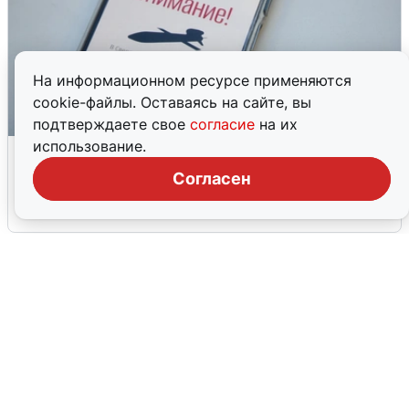
На информационном ресурсе применяются
cookie-файлы. Оставаясь на сайте, вы
подтверждаете свое
согласие
на их
использование.
Ракетная опасность в Свердловской
области: что известно
Согласен
6 августа
0