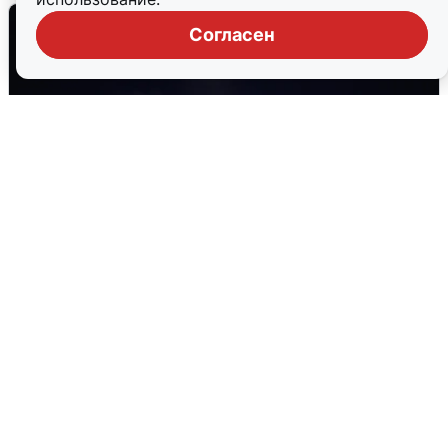
Согласен
Взрывы в Воронеже после сигнала
тревоги
5 августа
0