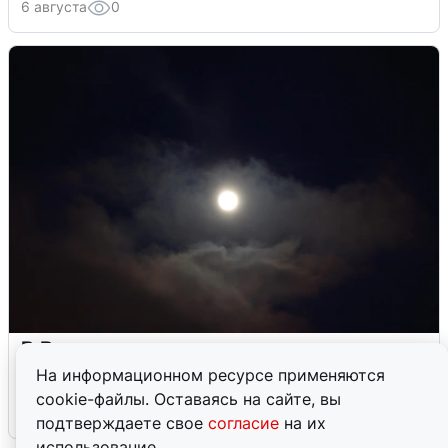
6 августа
0
В Воронеже прогремели взрывы
после сигнала тревоги
На информационном ресурсе применяются
cookie-файлы. Оставаясь на сайте, вы
5 августа
0
подтверждаете свое
согласие
на их
использование.