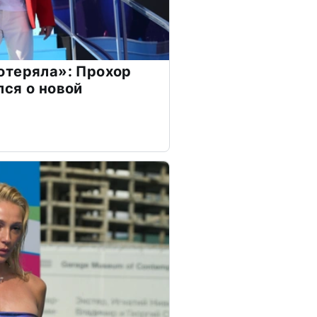
отеряла»: Прохор
ся о новой