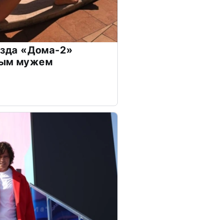
везда «Дома-2»
дым мужем