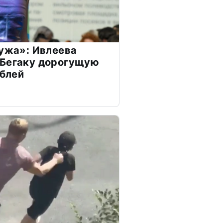
мужа»: Ивлеева
 Бегаку дорогущую
ублей