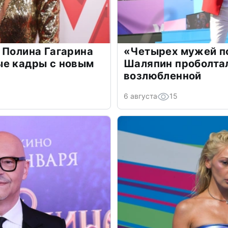
 Полина Гагарина
«Четырех мужей п
ые кадры с новым
Шаляпин проболтал
возлюбленной
6 августа
15