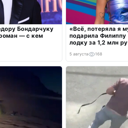
едору Бондарчуку
«Всё, потеряла я 
роман — с кем
подарила Филиппу
лодку за 1,2 млн р
5 августа
168