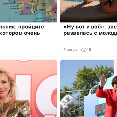
льник: пройдите
«Ну вот и всё»: з
 котором очень
развелась с моло
6 августа
16