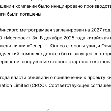
ношении компании было инициировано производств
лги были погашены.
бинского метротрамвая запланирован на 2027 год
 «Моспроект-3». В декабре 2025 года китайская
ннеля линии «Север — Юг» со стороны улицы Овч
одческий комплекс должен быть запущен со стор
вершается сооружение второго стартового котлова
 года власти объявили о привлечении к проекту к
oration Limited (CRCC). Соответствующее соглаше