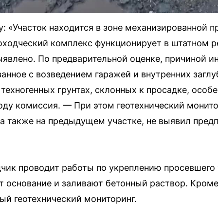
: «Участок находится в зоне механизированной п
оходческий комплекс функционирует в штатном 
ыявлено. По предварительной оценке, причиной и
язанное с возведением гаражей и внутренних загл
техногенных грунтах, склонных к просадке, особе
ду комиссия. — При этом геотехнический монито
 а также на предыдущем участке, не выявил пред
чик проводит работы по укреплению просевшего
т основание и заливают бетонный раствор. Кроме 
ый геотехнический мониторинг.