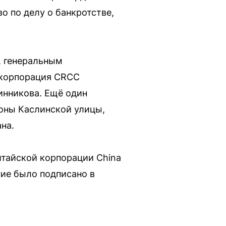
о по делу о банкротстве,
, генеральным
 корпорация CRCC
инникова. Ещё один
оны Каслинской улицы,
на.
итайской корпорации China
ние было подписано в