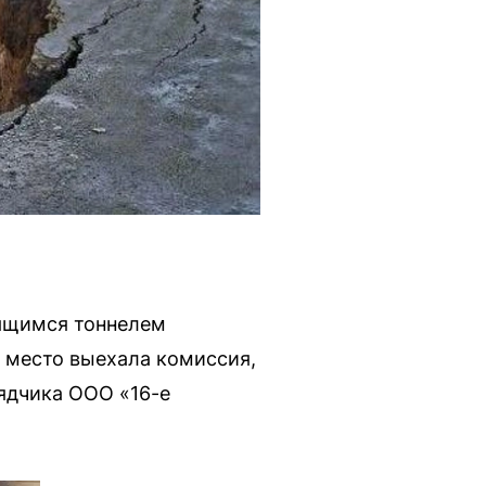
оящимся тоннелем
а место выехала комиссия,
ядчика ООО «16-е