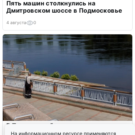
Пять машин столкнулись на
Дмитровском шоссе в Подмосковье
4 августа
0
В Туре вода убывает, на других реках
области прибывает
На информационном ресурсе применяются