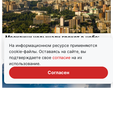
Москвичи услышали грохот в небе:
подробности
На информационном ресурсе применяются
cookie-файлы. Оставаясь на сайте, вы
7 августа
0
подтверждаете свое
согласие
на их
использование.
Согласен