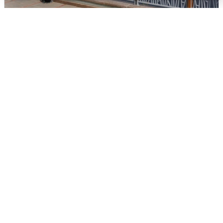
В Туре вода убывает, на других реках
области прибывает
4 августа
0