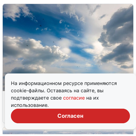
На информационном ресурсе применяются
cookie-файлы. Оставаясь на сайте, вы
МЧС ответило на сообщения о
подтверждаете свое
согласие
на их
грохоте в Москве
использование.
Согласен
7 августа
0