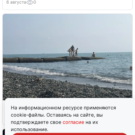
6 августа
0
Сирены в Сочи: новая угроза БПЛА
На информационном ресурсе применяются
cookie-файлы. Оставаясь на сайте, вы
6 августа
0
подтверждаете свое
согласие
на их
использование.