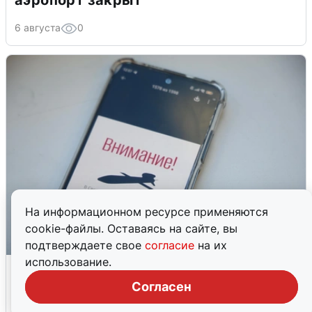
аэропорт закрыт
6 августа
0
На информационном ресурсе применяются
cookie-файлы. Оставаясь на сайте, вы
подтверждаете свое
согласие
на их
использование.
Ракетная опасность в Свердловской
области: что известно
Согласен
6 августа
0