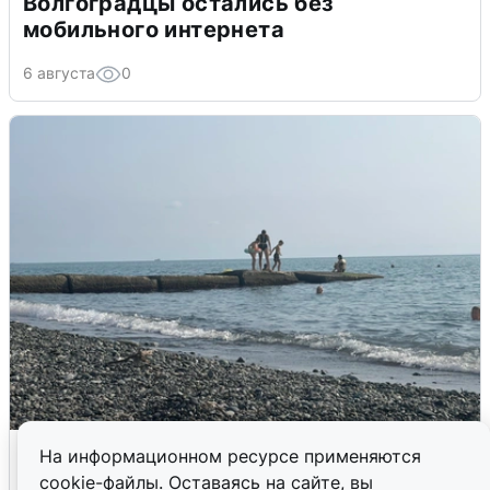
Волгоградцы остались без
мобильного интернета
6 августа
0
Сирены в Сочи: новая угроза БПЛА
На информационном ресурсе применяются
cookie-файлы. Оставаясь на сайте, вы