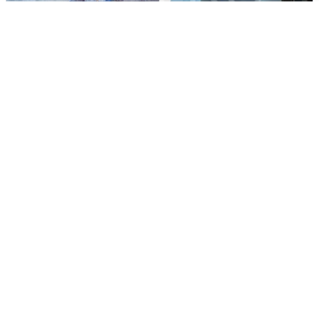
Ночная атака БПЛА на Ярославль:
попадания и последствия
6 августа
0