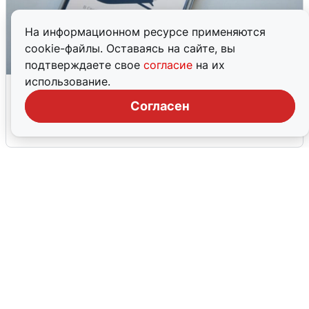
На информационном ресурсе применяются
cookie-файлы. Оставаясь на сайте, вы
подтверждаете свое
согласие
на их
использование.
Ракетная опасность в Свердловской
области: что известно
Согласен
6 августа
0