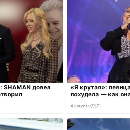
: SHAMAN довел
«Я крутая»: певиц
атворил
похудела — как он
4 августа
71