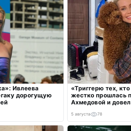
жа»: Ивлеева
«Триггерю тех, кто
егаку дорогущую
жестко прошлась п
лей
Ахмедовой и довел
5 августа
78