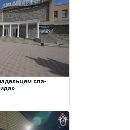
ладельцем спа-
тида»