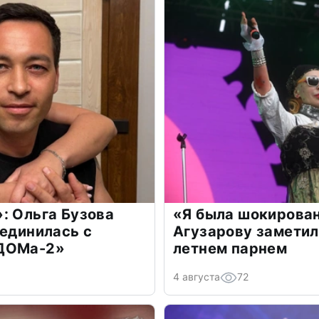
: Ольга Бузова
«Я была шокирова
оединилась с
Агузарову заметил
«ДОМа-2»
летнем парнем
4 августа
72