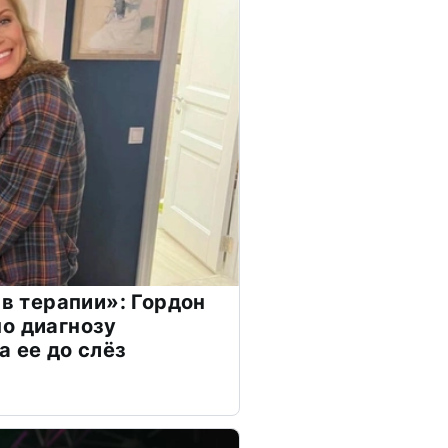
 в терапии»: Гордон
о диагнозу
а ее до слёз