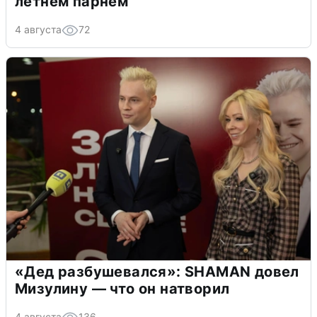
летнем парнем
4 августа
72
«Дед разбушевался»: SHAMAN довел
Мизулину — что он натворил
4 августа
136