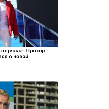
отеряла»: Прохор
ся о новой