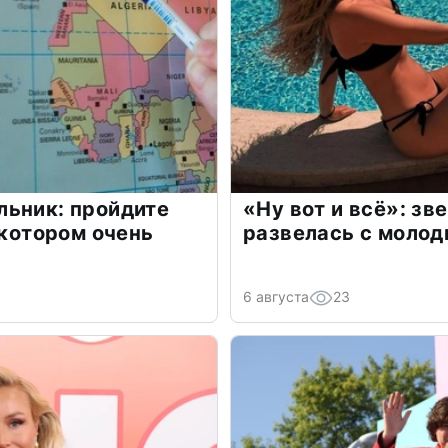
льник: пройдите
«Ну вот и всё»: з
 котором очень
развелась с моло
6 августа
23