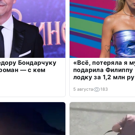
едору Бондарчуку
«Всё, потеряла я 
роман — с кем
подарила Филиппу
лодку за 1,2 млн р
5 августа
183