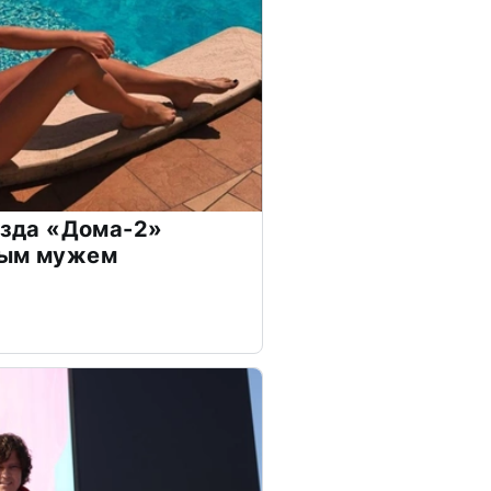
везда «Дома-2»
дым мужем