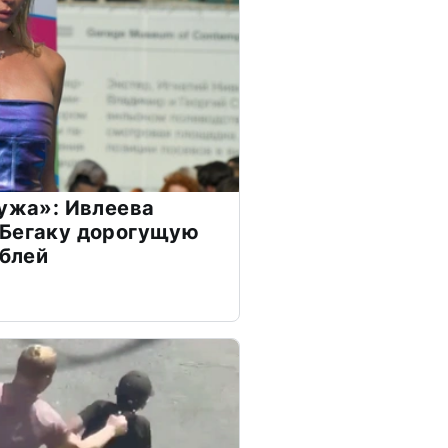
мужа»: Ивлеева
 Бегаку дорогущую
ублей