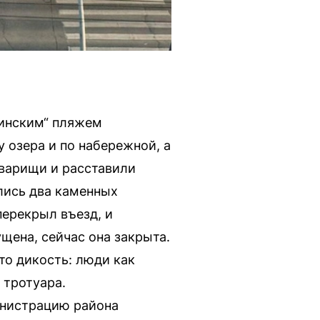
тинским“ пляжем
у озера и по набережной, а
оварищи и расставили
лись два каменных
перекрыл въезд, и
щена, сейчас она закрыта.
-то дикость: люди как
 тротуара.
инистрацию района