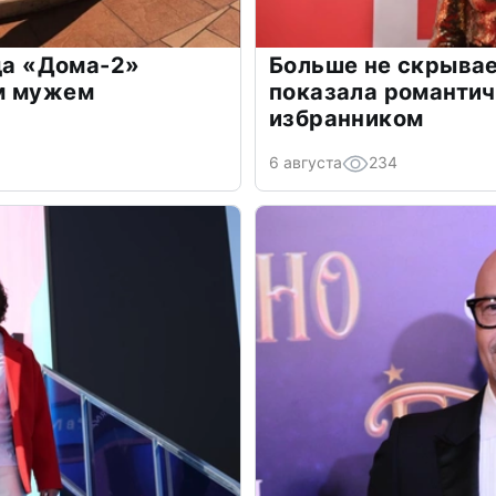
зда «Дома-2»
Больше не скрывае
м мужем
показала романти
избранником
6 августа
234