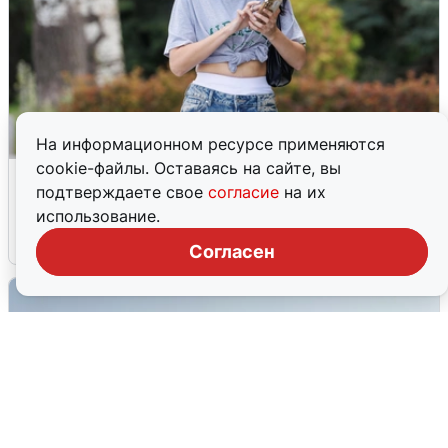
На информационном ресурсе применяются
cookie-файлы. Оставаясь на сайте, вы
Волгоградцы остались без
подтверждаете свое
согласие
на их
мобильного интернета
использование.
6 августа
0
Согласен