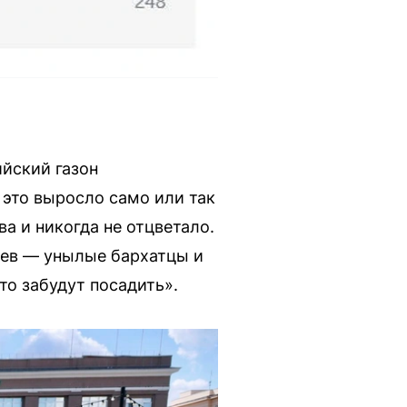
ийский газон
 это выросло само или так
а и никогда не отцветало.
яцев — унылые бархатцы и
сто забудут посадить».