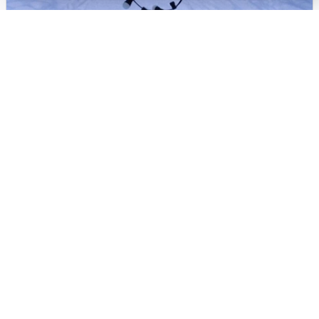
Водитель грузовика повредил
гирлянды на набережной Смолино
Челябинцы пожаловались на обвисшие провода
освещения на набережной озера Смолино. Виновником
оказался водитель грузовика, который сам сообщил о
ДТП.
21 января, 2026, 13:37
32