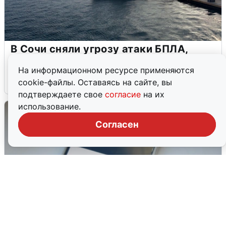
В Сочи сняли угрозу атаки БПЛА,
аэропорт закрыт
На информационном ресурсе применяются
6 августа
0
cookie-файлы. Оставаясь на сайте, вы
подтверждаете свое
согласие
на их
использование.
Согласен