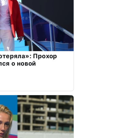
отеряла»: Прохор
ся о новой