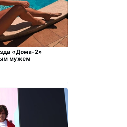
везда «Дома-2»
дым мужем