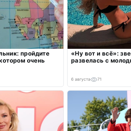
льник: пройдите
«Ну вот и всё»: з
 котором очень
развелась с моло
6 августа
71