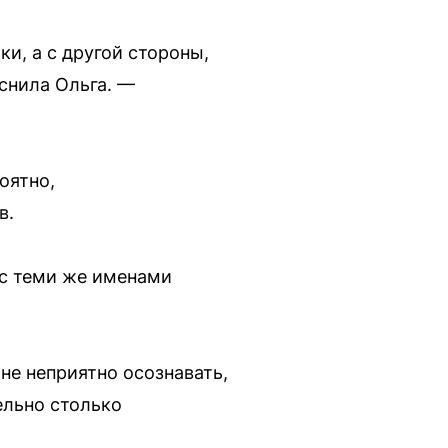
и, а с другой стороны,
снила Ольга. —
оятно,
в.
 с теми же именами
не неприятно осознавать,
ельно столько