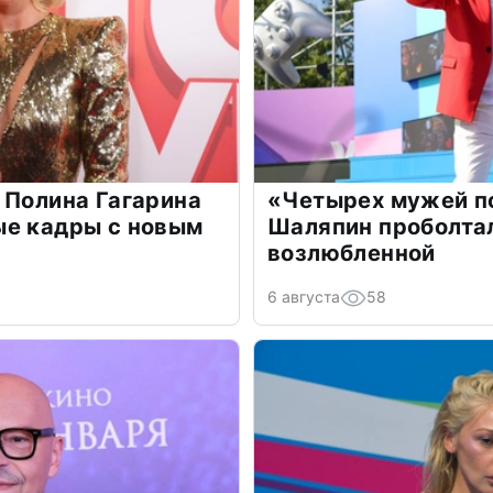
 Полина Гагарина
«Четырех мужей п
ые кадры с новым
Шаляпин проболтал
возлюбленной
6 августа
58