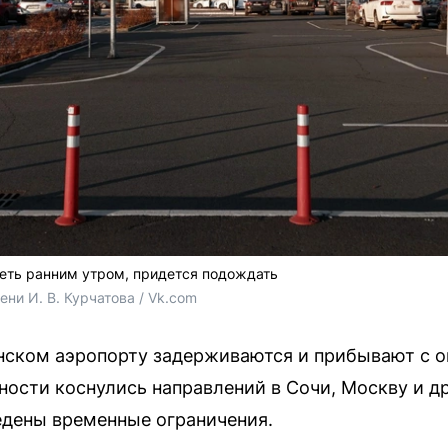
теть ранним утром, придется подождать
ни И. В. Курчатова / Vk.com
бинском аэропорту задерживаются и прибывают с 
ости коснулись направлений в Сочи, Москву и др
едены временные ограничения.