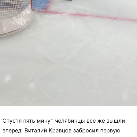
Спустя пять минут челябинцы все же вышли
вперед. Виталий Кравцов забросил первую