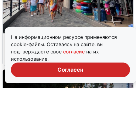
На информационном ресурсе применяются
В Сочи объявили угрозу атаки БПЛА и
cookie-файлы. Оставаясь на сайте, вы
закрыли пляжи
подтверждаете свое
согласие
на их
6 августа
0
использование.
Согласен