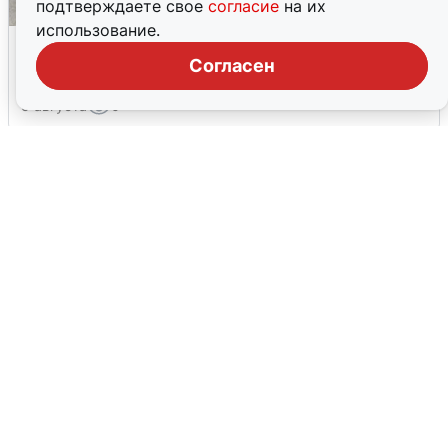
подтверждаете свое
согласие
на их
использование.
Склад Wildberries в Екатеринбурге
эвакуировали из-за БПЛА
Согласен
5 августа
0
У соседей пожар и сбои: что было при