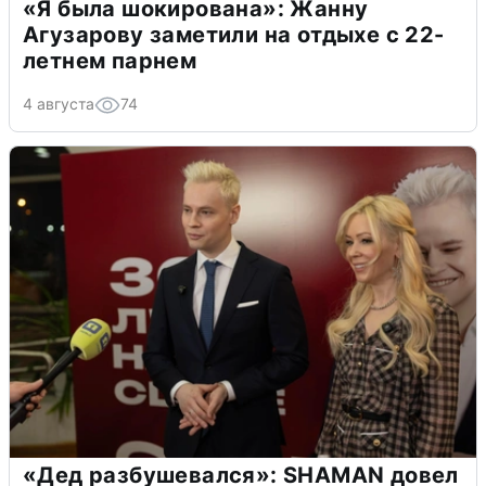
«Я была шокирована»: Жанну
Агузарову заметили на отдыхе с 22-
летнем парнем
4 августа
74
«Дед разбушевался»: SHAMAN довел