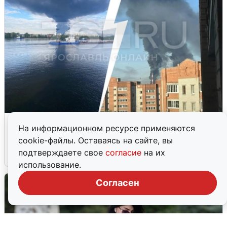
Ночная атака БПЛА на Ярославль:
На информационном ресурсе применяются
попадания и последствия
cookie-файлы. Оставаясь на сайте, вы
подтверждаете свое
согласие
на их
6 августа
0
использование.
Согласен