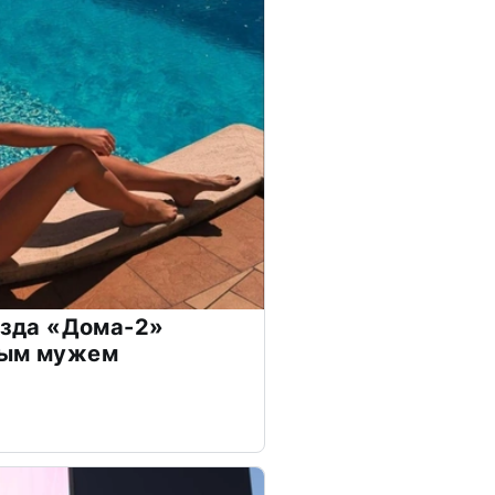
везда «Дома-2»
дым мужем