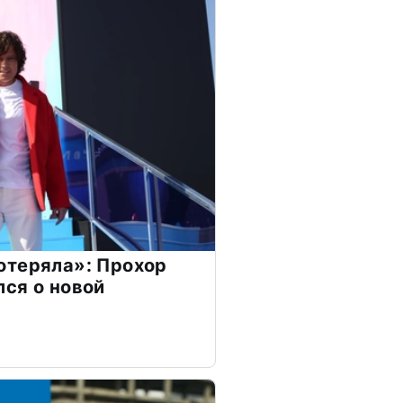
отеряла»: Прохор
ся о новой