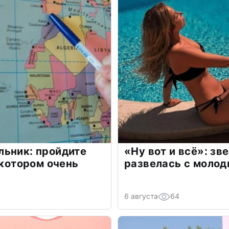
льник: пройдите
«Ну вот и всё»: з
 котором очень
развелась с моло
6 августа
64