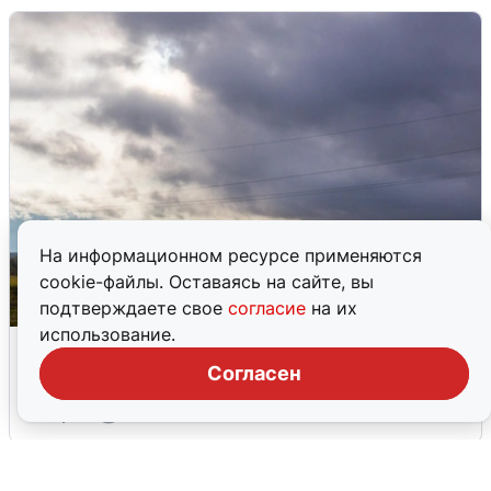
На информационном ресурсе применяются
cookie-файлы. Оставаясь на сайте, вы
подтверждаете свое
согласие
на их
использование.
Над ХМАО впервые сбили
беспилотники
Согласен
3 августа
0