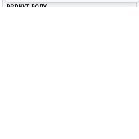
вернут воду
8 августа
0
Ночная атака БПЛА на Самарскую
область: хронология