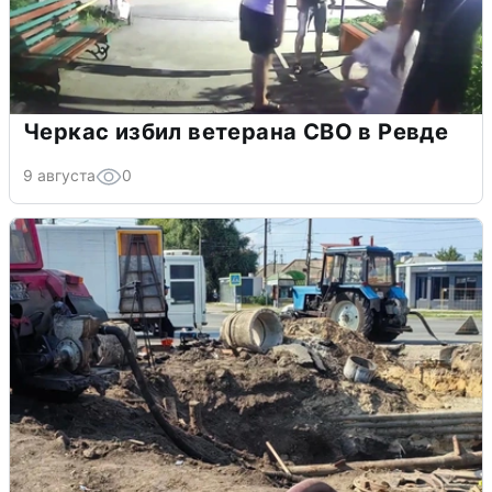
Черкас избил ветерана СВО в Ревде
9 августа
0